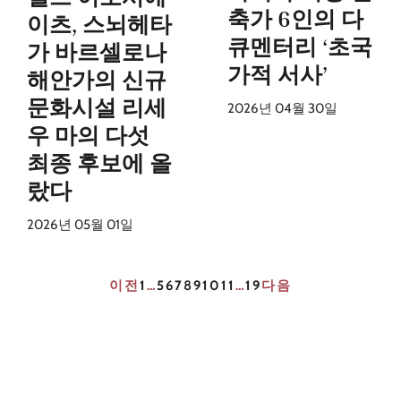
축가 6인의 다
이츠, 스뇌헤타
큐멘터리 ‘초국
가 바르셀로나
가적 서사’
해안가의 신규
문화시설 리세
2026년 04월 30일
우 마의 다섯
최종 후보에 올
랐다
2026년 05월 01일
이전
1
…
5
6
7
8
9
10
11
…
19
다음