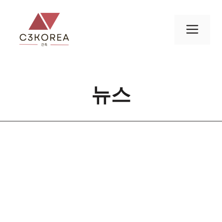
컨
텐
메
츠
로
뉴
건
너
뉴스
뛰
기