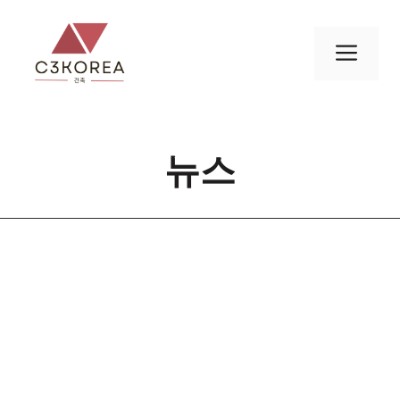
컨
텐
메
츠
로
뉴
건
너
뉴스
뛰
기