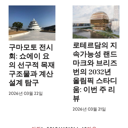
로테르담의 지
구마모토 전시
속가능성 랜드
회: 쇼에이 요
마크와 브리즈
의 선구적 목재
번의 2032년
구조물과 계산
올림픽 스타디
설계 탐구
움: 이번 주 리
2026년 03월 22일
뷰
2026년 03월 21일