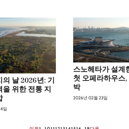
스노헤타가 설계
첫 오페라하우스,
의 날 2026년: 기
박
력을 위한 전통 지
합
2026년 02월 23일
24일
이전
1
…
10
11
12
13
14
15
16
…
19
다음