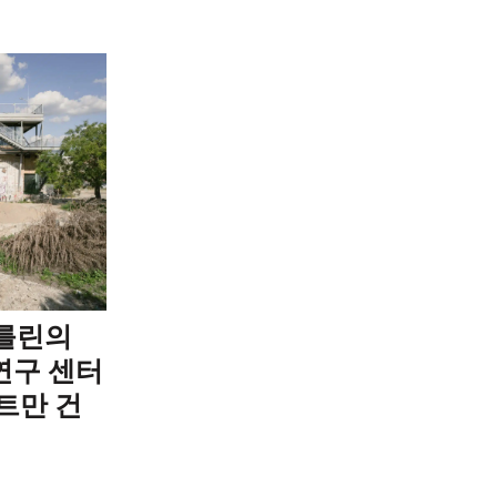
 베를린의
 연구 센터
트만 건