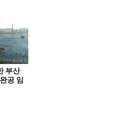
한 부산
 완공 임