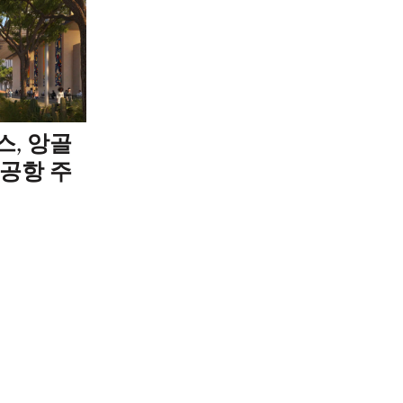
스, 앙골
 공항 주