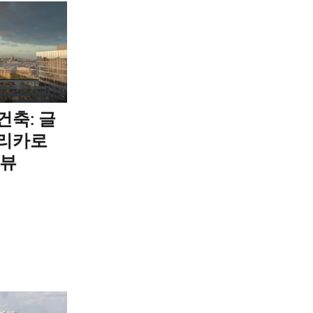
건축: 글
프리카로
리뷰