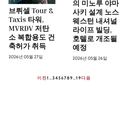
의 미노루 야마
브뤼셀 Tour &
사키 설계 노스
Taxis 타워,
웨스턴 내셔널
MVRDV 저탄
라이프 빌딩,
소 복합용도 건
호텔로 개조될
축허가 취득
예정
2026년 05월 27일
2026년 05월 26일
이전
1
…
3
4
5
6
7
8
9
…
19
다음