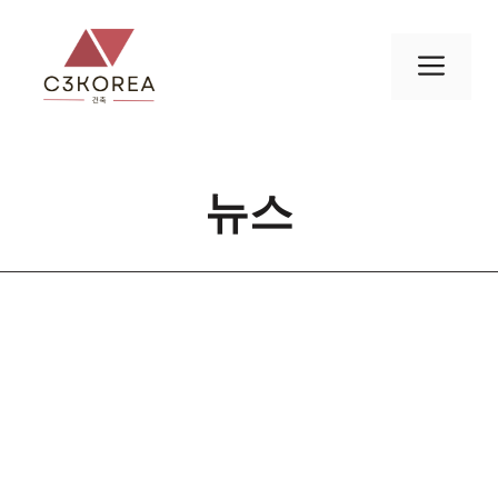
컨
텐
메
츠
로
뉴
건
너
뉴스
뛰
기