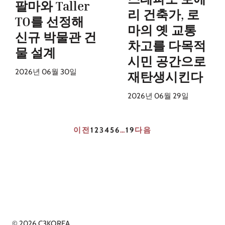
팔마와 Taller
리 건축가, 로
TO를 선정해
마의 옛 교통
신규 박물관 건
차고를 다목적
물 설계
시민 공간으로
2026년 06월 30일
재탄생시킨다
2026년 06월 29일
이전
1
2
3
4
5
6
…
19
다음
© 2026 C3KOREA