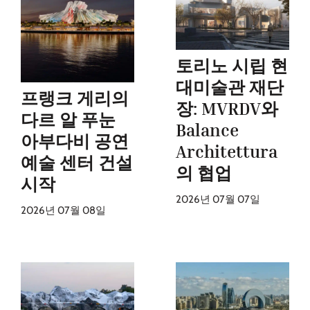
토리노 시립 현
대미술관 재단
프랭크 게리의
장: MVRDV와
다르 알 푸눈
Balance
아부다비 공연
Architettura
예술 센터 건설
의 협업
시작
2026년 07월 07일
2026년 07월 08일