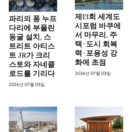
제13회 세계도
파리의 퐁 누프
시포럼 바쿠에
다리에 부풀린
서 마무리, 주
동굴 설치, 스
택·도시 회복
트리트 아티스
력·포용성 강
트 JR가 크리
화에 초점
스토와 자네클
로드를 기리다
2026년 07월 03일
2026년 07월 05일