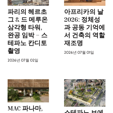
파리의 헤르초
아프리카의 날
그 & 드 메루온
2026: 정체성
삼각형 타워,
과 공동 기억에
완공 임박 – 스
서 건축의 역할
테파노 칸디토
재조명
촬영
2026년 07월 01일
2026년 07월 02일
MAC 파나마,
스테파노 보에