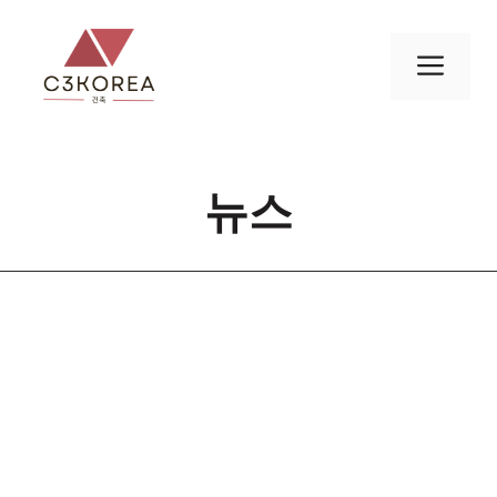
컨
텐
메
츠
로
뉴
건
너
뉴스
뛰
기