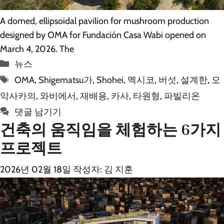
A domed, ellipsoidal pavilion for mushroom production
designed by OMA for Fundación Casa Wabi opened on
March 4, 2026. The
카
뉴스
테
태
OMA
,
Shigematsu가
,
Shohei
,
멕시코
,
버섯
,
설계한
,
오
고
그
악사카의
,
와비에서
,
재배용
,
카사
,
타원형
,
파빌리온
리
댓글 남기기
건축의 움직임을 체험하는 6가지
프로젝트
2026년 02월 18일
작성자:
김 지훈