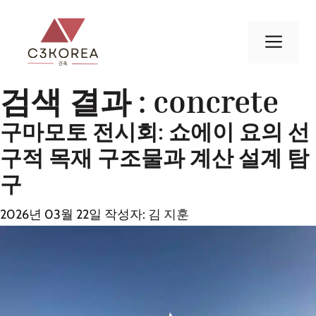
컨
텐
메
츠
로
뉴
건
검색 결과 :
concrete
너
구마모토 전시회: 쇼에이 요의 선
뛰
기
구적 목재 구조물과 계산 설계 탐
구
2026년 03월 22일
작성자:
김 지훈