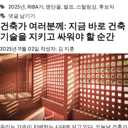
테
태
2025년
,
RIBA가
,
명단을
,
발표
,
스털링상
,
후보자
고
그
댓글 남기기
리
건축가 여러분께: 지금 바로 건축
기술을 지키고 싸워야 할 순간
2025년 11월 02일
작성자:
김 지훈
우리는 가속이 지배하는 시대에 살고 있다. 오늘날 건축가