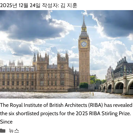
2025년 12월 24일
작성자:
김 지훈
The Royal Institute of British Architects (RIBA) has revealed
the six shortlisted projects for the 2025 RIBA Stirling Prize.
Since
카
뉴스