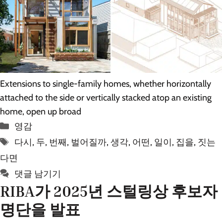
Extensions to single-family homes, whether horizontally
attached to the side or vertically stacked atop an existing
home, open up broad
카
영감
테
태
다시
,
두
,
번째
,
벌어질까
,
생각
,
어떤
,
일이
,
집을
,
짓는
고
그
다면
리
댓글 남기기
RIBA가 2025년 스털링상 후보자
명단을 발표