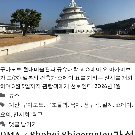
구마모토 현대미술관과 규슈대학교 쇼에이 요 아카이브
가 고(故) 일본의 건축가 쇼에이 요를 기리는 전시를 개최
하며 3월 9일까지 관람객에게 선보인다. 2026년 1월
카
뉴스
테
태
계산
,
구마모토
,
구조물과
,
목재
,
선구적
,
설계
,
쇼에이
,
고
그
요의
,
전시회
,
탐구
리
댓글 남기기
OMA × Shohei Shigematsu가 설