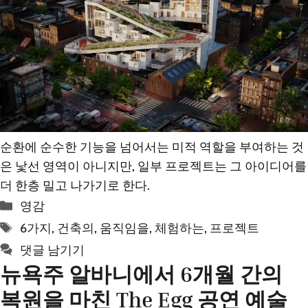
순환에 순수한 기능을 넘어서는 미적 역할을 부여하는 것
은 낯선 영역이 아니지만, 일부 프로젝트는 그 아이디어를
더 한층 밀고 나가기로 한다.
카
영감
테
태
6가지
,
건축의
,
움직임을
,
체험하는
,
프로젝트
고
그
댓글 남기기
리
뉴욕주 알바니에서 6개월 간의
복원을 마친 The Egg 공연 예술