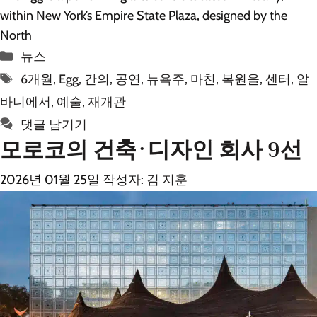
within New York’s Empire State Plaza, designed by the
North
카
뉴스
테
태
6개월
,
Egg
,
간의
,
공연
,
뉴욕주
,
마친
,
복원을
,
센터
,
알
고
그
바니에서
,
예술
,
재개관
리
댓글 남기기
모로코의 건축·디자인 회사 9선
2026년 01월 25일
작성자:
김 지훈