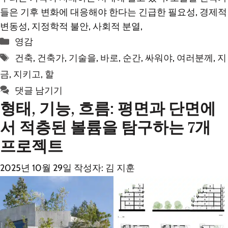
들은 기후 변화에 대응해야 한다는 긴급한 필요성, 경제적
변동성, 지정학적 불안, 사회적 분열,
카
영감
테
태
건축
,
건축가
,
기술을
,
바로
,
순간
,
싸워야
,
여러분께
,
지
고
그
금
,
지키고
,
할
리
댓글 남기기
형태, 기능, 흐름: 평면과 단면에
서 적층된 볼륨을 탐구하는 7개
프로젝트
2025년 10월 29일
작성자:
김 지훈