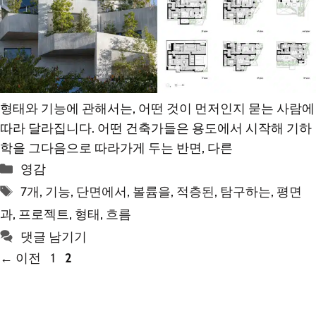
형태와 기능에 관해서는, 어떤 것이 먼저인지 묻는 사람에
따라 달라집니다. 어떤 건축가들은 용도에서 시작해 기하
학을 그다음으로 따라가게 두는 반면, 다른
카
영감
테
태
7개
,
기능
,
단면에서
,
볼륨을
,
적층된
,
탐구하는
,
평면
고
그
과
,
프로젝트
,
형태
,
흐름
리
댓글 남기기
페
페
←
이전
1
2
이
이
지
지