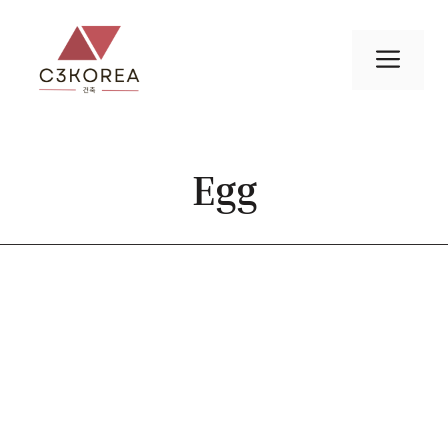
컨
텐
메
츠
로
뉴
건
너
Egg
뛰
기