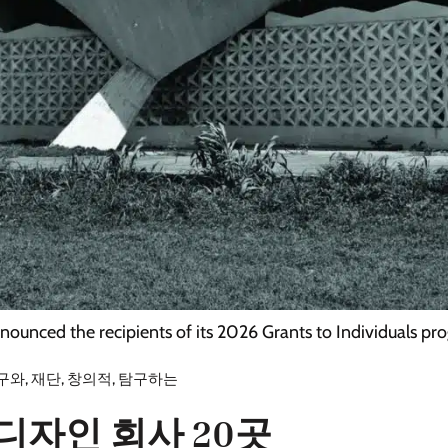
unced the recipients of its 2026 Grants to Individuals pr
구와
,
재단
,
창의적
,
탐구하는
디자인 회사 20곳