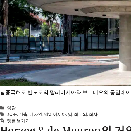
남중국해로 반도로의 말레이시아와 보르네오의 동말레이시아
는
카
영감
테
태
20곳
,
건축
,
디자인
,
말레이시아
,
및
,
최고의
,
회사
고
그
댓글 남기기
Herzog & de Meuron
리