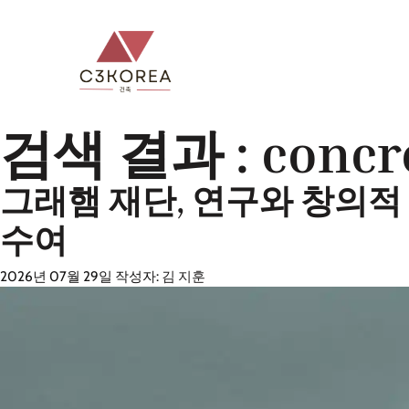
컨
텐
츠
로
건
검색 결과 :
concr
너
뛰
그래햄 재단, 연구와 창의적
기
수여
2026년 07월 29일
작성자:
김 지훈