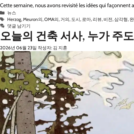
Cette semaine, nous avons revisité les idées qui façonnent a
카
뉴스
테
태
Herzog
,
Meuron의
,
OMA의
,
거의
,
도시
,
로마
,
리뷰
,
비전
,
삼각형
,
고
그
댓글 남기기
오늘의 건축 서사, 누가 주
리
2026년 06월 23일
작성자:
김 지훈