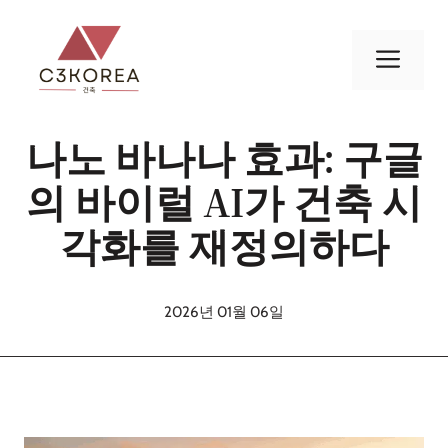
컨
텐
메
츠
로
뉴
건
나노 바나나 효과: 구글
너
뛰
의 바이럴 AI가 건축 시
기
각화를 재정의하다
2026년 01월 06일