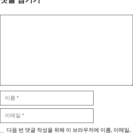
댓
글
이
름
이
메
일
다음 번 댓글 작성을 위해 이 브라우저에 이름, 이메일,