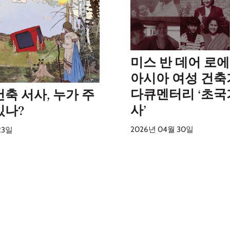
미스 반 데어 로에
아시아 여성 건축
다큐멘터리 ‘초국
축 서사, 누가 주
사’
있나?
2026년 04월 30일
23일