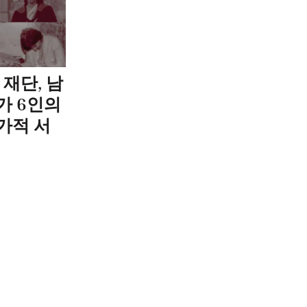
 재단, 남
가 6인의
가적 서