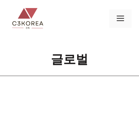
컨
텐
메
츠
로
뉴
건
너
글로벌
뛰
기