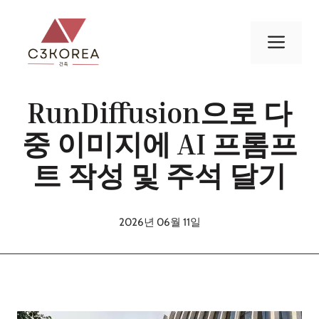
컨
텐
메
츠
로
뉴
건
RunDiffusion으로 다
너
뛰
중 이미지에 AI 프롬프
기
트 작성 및 주석 달기
2026년 06월 11일