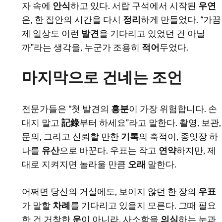
자 속에
안식
하고 있다. 서랍 구석에서 시작된
우연
은, 한 집안의 시간을 다시
정리
하게 만들었다. “가끔
제 일상도 이런
발견
을 기다리고 있었던 건 아닐
까”라는 생각을, 누군가 조용히
적어
두었다.
마지막으로 건네는 조언
전문가들은 “첫 발견의
흥분
이 가장 위험합니다. 손
대지 말고
記錄
부터 하세요”라고 말한다. 촬영, 보관,
문의, 그리고 신뢰할 만한
기록
의 축적이, 종잇장 하
나를
유산
으로 바꾼다. 우표는 작고
연약
하지만, 제
대로 지켜지면 놀라울 만큼
오래
말한다.
어쩌면 당신의 거실에도, 보이지 않던 한 장의
우표
가 말할
차례
를 기다리고 있을지 모른다. 그때 필요
한 건 거창한
운
이 아니라, 사소함을
의심
하는 눈과