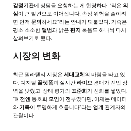
감정기관
에 상담을 요청하는 게 현명하다. “작은
의
심
이 큰 발견으로 이어집니다. 손상 위험을 줄이려
면 먼저
문의
하세요”라는 안내가 덧붙었다. 가족은
평소 소소한
앨범
과 낡은
편지
묶음도 하나씩 다시
살펴보기로 했다.
시장의 변화
최근 필라텔리 시장은
세대교체
의 바람을 타고 있
다. 디지털
플랫폼
과 실시간
라이브
경매가 진입 장
벽을 낮췄고, 상태 평가의
표준화
가 신뢰를 쌓았다.
“예전엔 동호회
모임
이 전부였다면, 이제는 데이터
와
기록
이 투명하게 흐릅니다”라는 업계 관계자의
관찰이다.