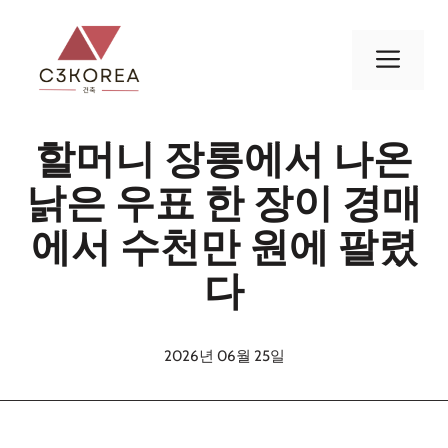
컨
텐
메
츠
로
뉴
건
할머니 장롱에서 나온
너
뛰
낡은 우표 한 장이 경매
기
에서 수천만 원에 팔렸
다
2026년 06월 25일