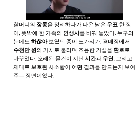
할머니의
장롱
을 정리하다가 나온 낡은
우표
한 장
이, 뜻밖에 한 가족의
인생사
를 바꿔 놓았다. 누구의
눈에도
하찮아
보였던 종이 쪼가리가, 경매장에서
수천만 원
의 가치로 불리며 조용한 거실을
환호
로
바꾸었다. 오래된 물건이 지닌
시간
과
우연
, 그리고
제대로
보호
된 사소함이 어떤 결과를 만드는지 보여
주는 장면이었다.