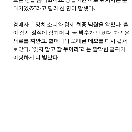
드는 정말
숨막혔어요
. 망설이면 바로
뒤처
지는 분
위기였죠”라고 딜러 한 명이 말했다.
경매사는 망치 소리와 함께 최종
낙찰
을 알렸다. 홀
이 잠시
정적
에 잠기더니, 곧
박수
가 번졌다. 가족은
서로를
껴안고
, 할머니의 오래된
메모
를 다시 펼쳐
보았다. “잊지 말고 잘
두어라
”라는 짤막한 글귀가,
이상하게 더
빛났다
.