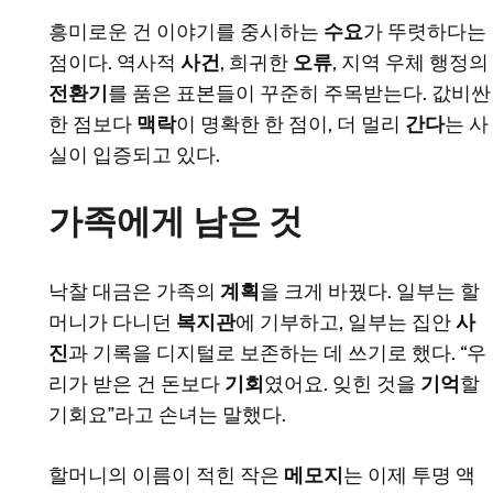
흥미로운 건 이야기를 중시하는
수요
가 뚜렷하다는
점이다. 역사적
사건
, 희귀한
오류
, 지역 우체 행정의
전환기
를 품은 표본들이 꾸준히 주목받는다. 값비싼
한 점보다
맥락
이 명확한 한 점이, 더 멀리
간다
는 사
실이 입증되고 있다.
가족에게 남은 것
낙찰 대금은 가족의
계획
을 크게 바꿨다. 일부는 할
머니가 다니던
복지관
에 기부하고, 일부는 집안
사
진
과 기록을 디지털로 보존하는 데 쓰기로 했다. “우
리가 받은 건 돈보다
기회
였어요. 잊힌 것을
기억
할
기회요”라고 손녀는 말했다.
할머니의 이름이 적힌 작은
메모지
는 이제 투명 액