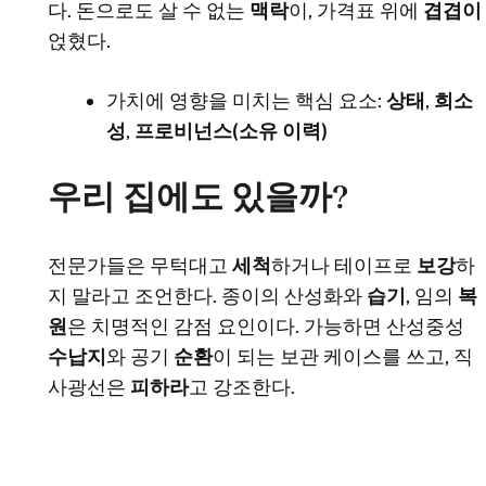
다. 돈으로도 살 수 없는
맥락
이, 가격표 위에
겹겹이
얹혔다.
가치에 영향을 미치는 핵심 요소:
상태
,
희소
성
,
프로비넌스(소유 이력)
우리 집에도 있을까?
전문가들은 무턱대고
세척
하거나 테이프로
보강
하
지 말라고 조언한다. 종이의 산성화와
습기
, 임의
복
원
은 치명적인 감점 요인이다. 가능하면 산성중성
수납지
와 공기
순환
이 되는 보관 케이스를 쓰고, 직
사광선은
피하라
고 강조한다.