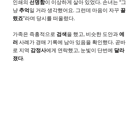
인쇄의
선명함
이 이상하게 살아 있었다. 손녀는 “그
냥
추억
일 거라 생각했어요. 그런데 마음이 자꾸
끌
렸죠
”라며 당시를 떠올렸다.
가족은 즉흥적으로
검색
을 했고, 비슷한 도안과
에
러
사례가 경매 기록에 남아 있음을 확인했다. 곧바
로 지역
감정사
에게 연락했고, 눈빛이 단번에
달라
졌다
.