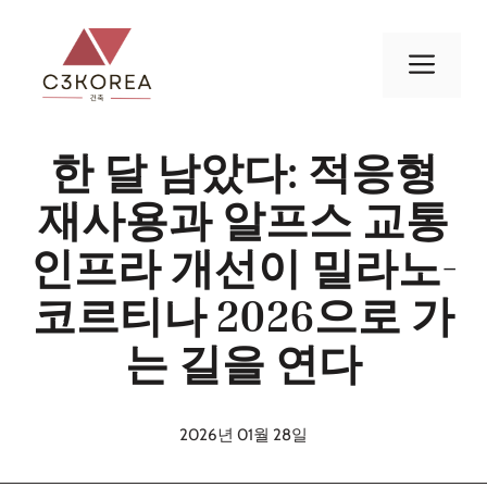
컨
텐
메
츠
로
뉴
건
한 달 남았다: 적응형
너
뛰
재사용과 알프스 교통
기
인프라 개선이 밀라노-
코르티나 2026으로 가
는 길을 연다
2026년 01월 28일