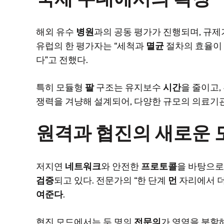
해외 유수
병원
과의 공동 평가가 진행되며, 규
유럽의 한 평가자는 “세척과
멸균
절차의 효율이
다”고 전했다.
특히 모듈형
팔
구조는 유지보수
시간
을 줄이고,
쟁력을 겨냥해 설계되어, 다양한 규모의 의료기
원격과 협진의 새로운 
저지연
네트워크
와 안전한
프로토콜
을 바탕으로
검증
되고 있다. 전문가의 “한 단계
먼
자리에서 더
여준다
.
협진 모드에서는 두 명의
전문의
가 영역을 분할