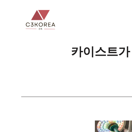
컨
텐
츠
로
건
너
카이스트가 
뛰
기