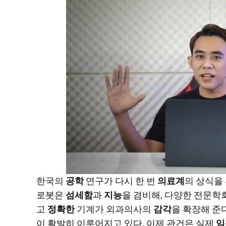
한국의
공학
연구가 다시 한 번
의료계
의 상식을 
로봇은
섬세함
과
지능
을 겸비해, 다양한 전문학
고
정확한
기계가 외과의사의
감각
을 확장해 준
이 활발히 이루어지고 있다. 이제 관건은 실제
임