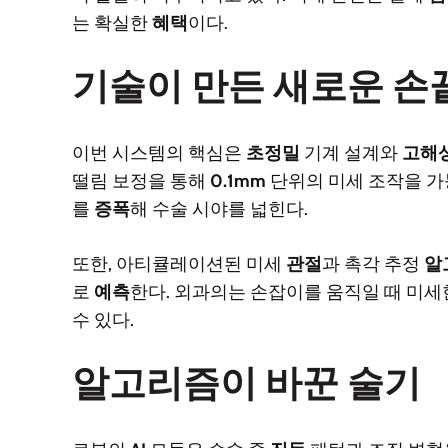
는 확실한
혜택
이다.
기술이 만든 새로운 손
이번 시스템의 핵심은
초정밀
기계 설계와
고해
떨림 보정을 통해
0.1mm
단위의 미세 조작을 가능
를
증폭
해 수술 시야를 넓힌다.
또한, 아티큘레이션된 미세
관절
과 촉각 추정
알
로
예측
한다. 외과의는 손잡이를 움직일 때 미
수 있다.
알고리즘이 바꾼 술기