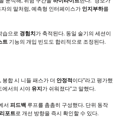
을 분석해, 위험 구간을
하이라이트
한다. “경보가
사용자의 말처럼, 예측형 인터페이스가
인지부하
를
 학습으로
경험치
가 축적된다. 동일 술기의 세션이
스트
기능의 개입 빈도도 합리적으로 조정된다.
, 봉합 시 니들 패스가 더
안정적
이다”라고 평가했
각도에서의 시야
유지
가 쉬워졌다”고 말했다.
터에서
피드백
루프를 촘촘히 구성했다. 단위 동작
리포트
로 개선 방향을 즉시 확인할 수 있다.