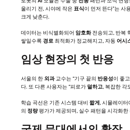
로봇의
AI
모듈은 수술 중
진동
패턴과 조직 변형
울리기 전, 시야에 작은
표식
이 먼저 뜬다”는 
크게 낮춘다.
데이터는 비식별화되어
암호화
전송되고, 반복
쌓일수록
경로
최적화가 정교해지고, 자동
어시
임상 현장의 첫 반응
서울의 한
외과
교수는 “기구 끝의
반응성
이 좋고
다. 또 다른 사용자는 “피로가
덜하고
, 복잡한 
학습 곡선은 기존 시스템 대비
짧게
, 시뮬레이
의
정량
평가가 제공되며, 실수 패턴을 시각화한
국제 무대에서의 확장