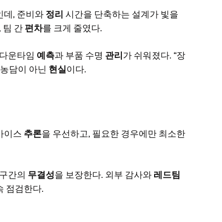
인데, 준비와
정리
시간을 단축하는 설계가 빛을
 팀 간
편차
를 크게 줄였다.
 다운타임
예측
과 부품 수명
관리
가 쉬워졌다. “장
 농담이 아닌
현실
이다.
디바이스
추론
을 우선하고, 필요한 경우에만 최소한
 구간의
무결성
을 보장한다. 외부 감사와
레드팀
속 점검한다.