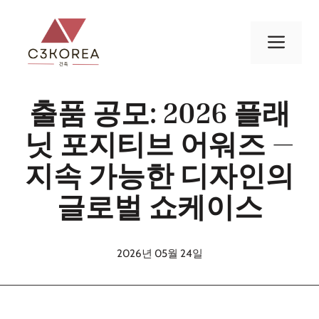
컨
텐
메
츠
로
뉴
건
출품 공모: 2026 플래
너
뛰
닛 포지티브 어워즈 —
기
지속 가능한 디자인의
글로벌 쇼케이스
2026년 05월 24일