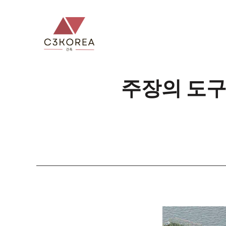
컨
텐
츠
로
건
너
주장의 도구
뛰
기