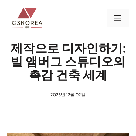
컨
텐
메
츠
로
뉴
건
제작으로 디자인하기:
너
뛰
빌 앰버그 스튜디오의
기
촉감 건축 세계
2025년 12월 02일