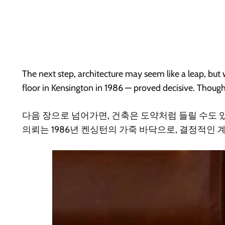
The next step, architecture may seem like a leap, but w
floor in Kensington in 1986 — proved decisive. Though 
다음 장으로 넘어가면, 건축은 도약처럼 들릴 수도 있
의뢰는 1986년 켄싱턴의 가죽 바닥으로, 결정적인 