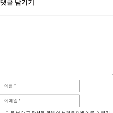
댓글 남기기
댓
글
이
름
이
메
일
다음 번 댓글 작성을 위해 이 브라우저에 이름, 이메일,