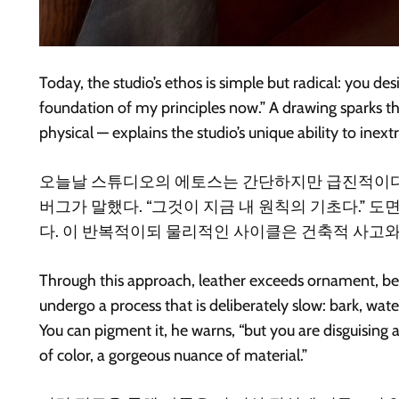
Today, the studio’s ethos is simple but radical: you de
foundation of my principles now.” A drawing sparks the
physical — explains the studio’s unique ability to inextr
오늘날 스튜디오의 에토스는 간단하지만 급진적이다: 벤치
버그가 말했다. “그것이 지금 내 원칙의 기초다.”
다. 이 반복적이되 물리적인 사이클은 건축적 사고
Through this approach, leather exceeds ornament, bec
undergo a process that is deliberately slow: bark, wate
You can pigment it, he warns, “but you are disguising al
of color, a gorgeous nuance of material.”