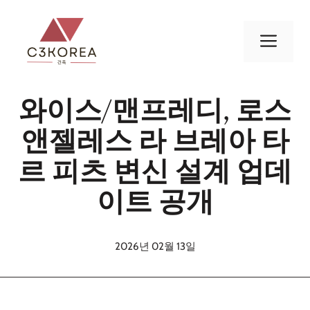
컨
텐
메
츠
로
뉴
건
와이스/맨프레디, 로스
너
뛰
앤젤레스 라 브레아 타
기
르 피츠 변신 설계 업데
이트 공개
2026년 02월 13일