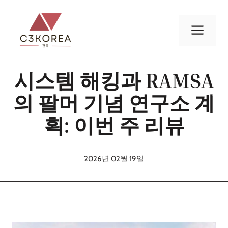
컨
텐
메
츠
로
뉴
건
시스템 해킹과 RAMSA
너
뛰
의 팔머 기념 연구소 계
기
획: 이번 주 리뷰
2026년 02월 19일