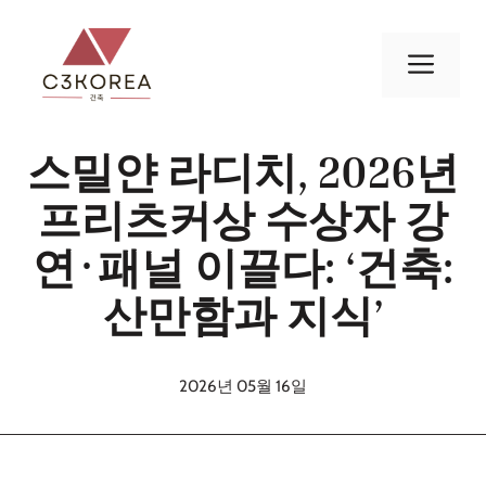
컨
텐
메
츠
로
뉴
건
스밀얀 라디치, 2026년
너
뛰
프리츠커상 수상자 강
기
연·패널 이끌다: ‘건축:
산만함과 지식’
2026년 05월 16일