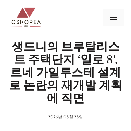
컨
텐
메
츠
로
뉴
건
생드니의 브루탈리스
너
뛰
트 주택단지 ‘일로 8’,
기
르네 가일루스테 설계
로 논란의 재개발 계획
에 직면
2026년 05월 25일