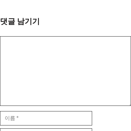
댓글 남기기
댓
글
이
름