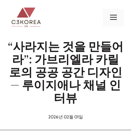
컨
텐
메
츠
로
뉴
건
“사라지는 것을 만들어
너
뛰
라”: 가브리엘라 카릴
기
로의 공공 공간 디자인
— 루이지애나 채널 인
터뷰
2026년 02월 01일