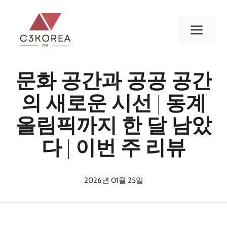
컨
텐
메
츠
로
뉴
건
문화 공간과 공공 공간
너
뛰
의 새로운 시선 | 동계
기
올림픽까지 한 달 남았
다 | 이번 주 리뷰
2026년 01월 25일