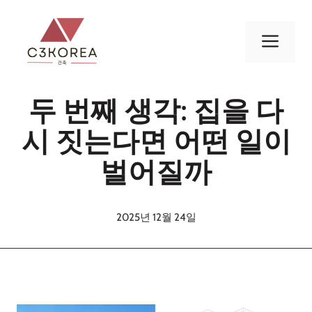
컨
텐
메
츠
로
뉴
건
두 번째 생각: 집을 다
너
뛰
시 짓는다면 어떤 일이
기
벌어질까
2025년 12월 24일