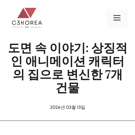
컨
텐
메
츠
로
뉴
건
도면 속 이야기: 상징적
너
뛰
인 애니메이션 캐릭터
기
의 집으로 변신한 7개
건물
2026년 03월 13일