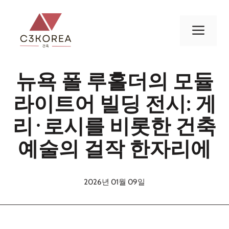
컨
텐
메
츠
로
뉴
건
뉴욕 폴 루홀더의 모듈
너
뛰
라이트어 빌딩 전시: 게
기
리·로시를 비롯한 건축
예술의 걸작 한자리에
2026년 01월 09일