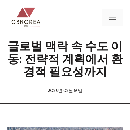
컨
텐
메
츠
로
뉴
건
글로벌 맥락 속 수도 이
너
뛰
동: 전략적 계획에서 환
기
경적 필요성까지
2026년 02월 16일