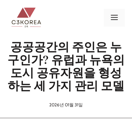
컨
텐
메
츠
로
뉴
건
공공공간의 주인은 누
너
뛰
구인가? 유럽과 뉴욕의
기
도시 공유자원을 형성
하는 세 가지 관리 모델
2026년 01월 31일