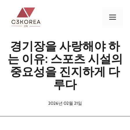
컨
텐
메
츠
로
뉴
건
경기장을 사랑해야 하
너
뛰
는 이유: 스포츠 시설의
기
중요성을 진지하게 다
루다
2026년 02월 21일