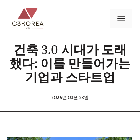
컨
텐
메
츠
로
뉴
건
건축 3.0 시대가 도래
너
뛰
했다: 이를 만들어가는
기
기업과 스타트업
2026년 03월 23일