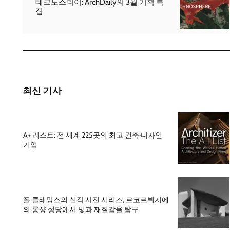
테크노스피어: ArchDaily의 3월 기획 특
집
최신 기사
A+ 리스트: 전 세계 225곳의 최고 건축·디자인
기업
폴 클레망스의 신작 사진 시리즈, 르코르뷔지에
의 롱샹 성당에서 빛과 재질감을 탐구