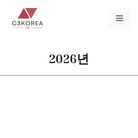
컨
텐
메
츠
로
뉴
건
너
2026년
뛰
기