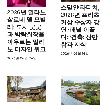
스밀얀 라디치,
2026년 밀라노
2026년 프리츠
살로네 델 모빌
커상 수상자 강
레: 도시 곳곳
연·패널 이끌
과 박람회장을
다: ‘건축: 산만
아우르는 밀라
함과 지식’
노 디자인 위크
2026년 05월 16일
2026년 06월 06일