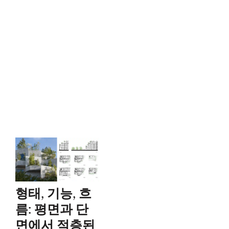
형태, 기능, 흐
름: 평면과 단
면에서 적층된