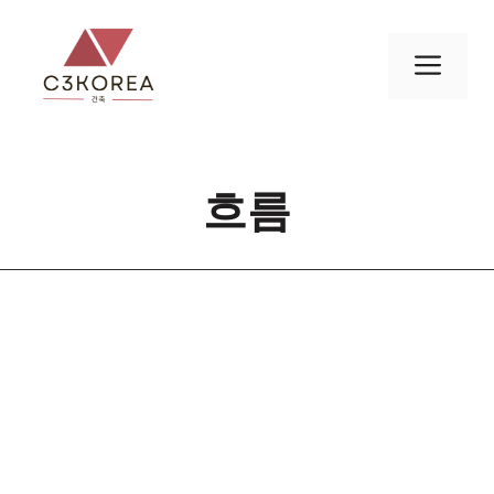
컨
텐
메
츠
로
뉴
건
너
흐름
뛰
기