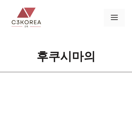
컨
텐
메
츠
로
뉴
건
너
후쿠시마의
뛰
기