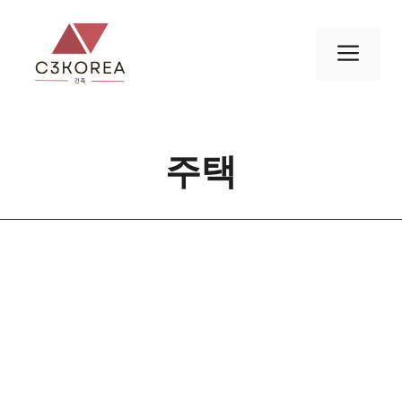
컨
텐
메
츠
로
뉴
건
너
주택
뛰
기