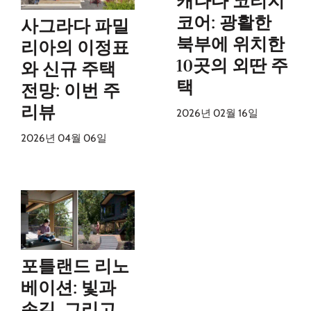
캐나다 코티지
코어: 광활한
사그라다 파밀
북부에 위치한
리아의 이정표
10곳의 외딴 주
와 신규 주택
택
전망: 이번 주
리뷰
2026년 02월 16일
2026년 04월 06일
포틀랜드 리노
베이션: 빛과
손길, 그리고