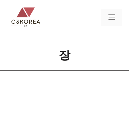
컨
텐
메
츠
로
뉴
건
너
장
뛰
기