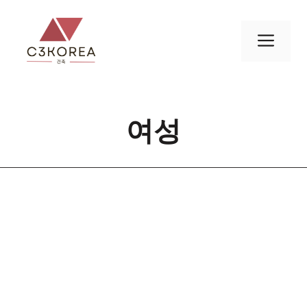
컨
텐
메
츠
로
뉴
건
너
여성
뛰
기