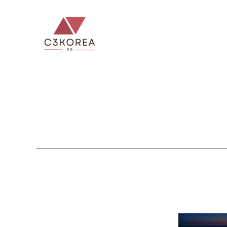
컨
텐
츠
로
건
너
뛰
기