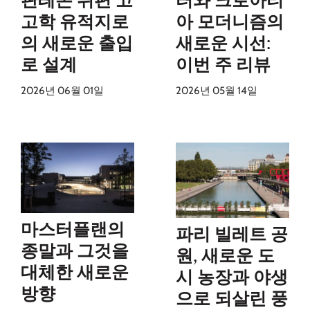
판테온 뒤편 고
터와 크로아티
고학 유적지로
아 모더니즘의
의 새로운 출입
새로운 시선:
로 설계
이번 주 리뷰
2026년 06월 01일
2026년 05월 14일
마스터플랜의
파리 빌레트 공
종말과 그것을
원, 새로운 도
대체한 새로운
시 농장과 야생
방향
으로 되살린 풍