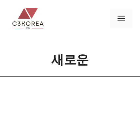
컨
텐
메
츠
로
뉴
건
너
새로운
뛰
기