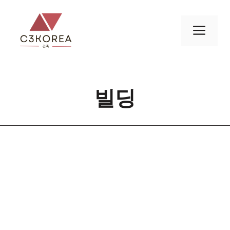
컨
텐
메
츠
로
뉴
건
너
빌딩
뛰
기