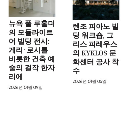
뉴욕 폴 루홀더
렌조 피아노 빌
의 모듈라이트
딩 워크숍, 그
어 빌딩 전시:
리스 피레우스
게리·로시를
의 KYKLOS 문
비롯한 건축 예
화센터 공사 착
술의 걸작 한자
수
리에
2026년 01월 05일
2026년 01월 09일