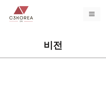
컨
텐
메
츠
로
뉴
건
너
비전
뛰
기