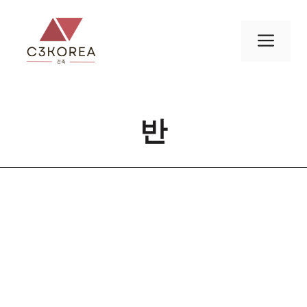
컨
텐
메
츠
로
뉴
건
너
반
뛰
기