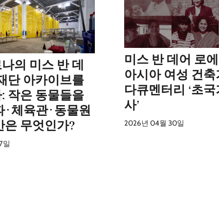
미스 반 데어 로에
나의 미스 반 데
아시아 여성 건축
 재단 아카이브를
다큐멘터리 ‘초국
: 작은 동물들을
사’
파·체육관·동물원
간은 무엇인가?
2026년 04월 30일
17일