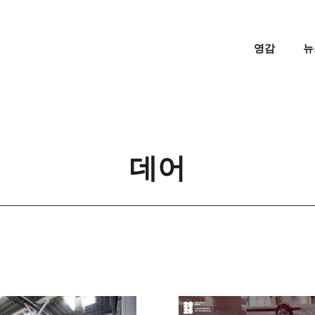
영감
뉴
데어