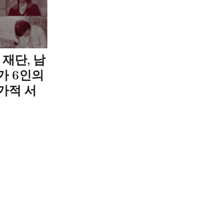
 재단, 남
가 6인의
가적 서