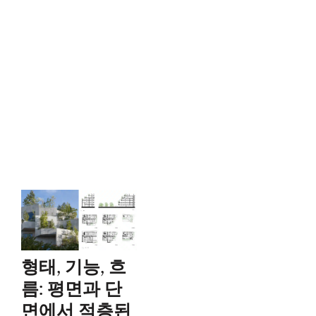
형태, 기능, 흐
름: 평면과 단
면에서 적층된