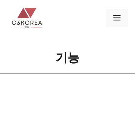
컨
텐
메
츠
로
뉴
건
너
기능
뛰
기