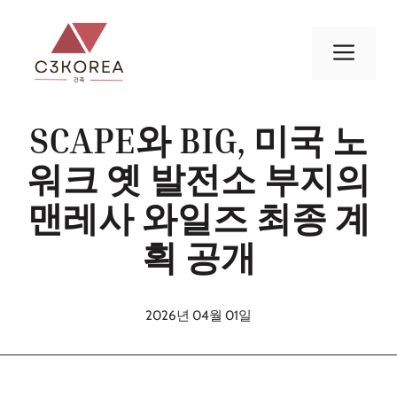
컨
텐
메
츠
로
뉴
건
SCAPE와 BIG, 미국 노
너
뛰
워크 옛 발전소 부지의
기
맨레사 와일즈 최종 계
획 공개
2026년 04월 01일