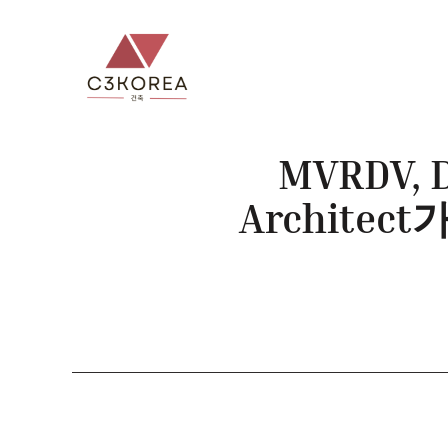
컨
텐
츠
로
건
너
MVRDV, 
뛰
Archite
기