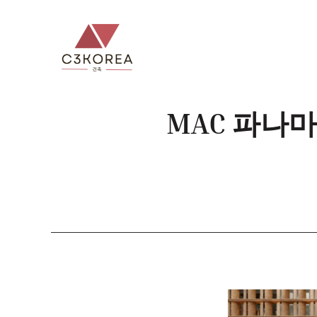
컨
텐
츠
로
건
너
MAC 파나마,
뛰
기