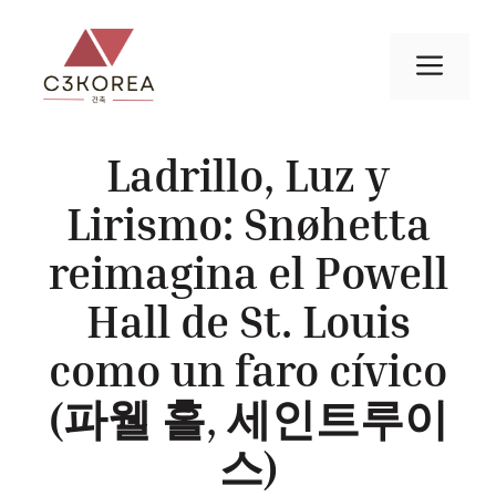
컨
텐
메
츠
로
뉴
건
Ladrillo, Luz y
너
뛰
Lirismo: Snøhetta
기
reimagina el Powell
Hall de St. Louis
como un faro cívico
(파웰 홀, 세인트루이
스)