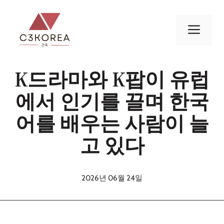
컨
텐
메
츠
로
뉴
건
K드라마와 K팝이 유럽
너
뛰
에서 인기를 끌며 한국
기
어를 배우는 사람이 늘
고 있다
2026년 06월 24일