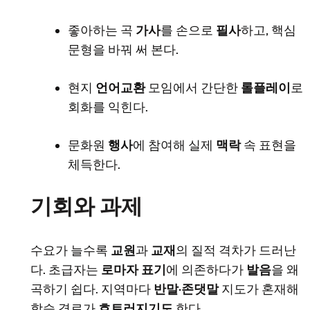
좋아하는 곡
가사
를 손으로
필사
하고, 핵심
문형을 바꿔 써 본다.
현지
언어교환
모임에서 간단한
롤플레이
로
회화를 익힌다.
문화원
행사
에 참여해 실제
맥락
속 표현을
체득한다.
기회와 과제
수요가 늘수록
교원
과
교재
의 질적 격차가 드러난
다. 초급자는
로마자 표기
에 의존하다가
발음
을 왜
곡하기 쉽다. 지역마다
반말·존댓말
지도가 혼재해
학습 경로가
흐트러지기도
한다.