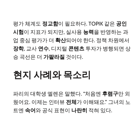
평가 체계도
정교함
이 필요하다. TOPIK 같은
공인
시험
이 지표가 되지만, 실사용
능력
을 반영하는 과
업 중심 평가가 더
확산
되어야 한다. 정책 차원에서
장학
, 교사
연수
, 디지털
콘텐츠
투자가 병행되면 상
승 곡선은 더
가팔라질
것이다.
현지 사례와 목소리
파리의 대학생 엘렌은 말했다. “처음엔
후렴구
만 외
웠어요. 이제는 인터뷰
전체
가 이해돼요.” 그녀의 노
트엔
속어
와 공식 표현이
나란히
적혀 있다.