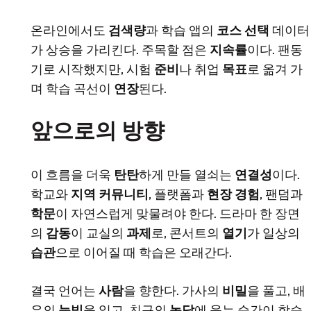
온라인에서도
검색량
과 학습 앱의
코스 선택
데이터
가 상승을 가리킨다. 주목할 점은
지속률
이다. 팬동
기로 시작했지만, 시험
준비
나 취업
목표
로 옮겨 가
며 학습 곡선이
연장
된다.
앞으로의 방향
이 흐름을 더욱
탄탄
하게 만들 열쇠는
연결성
이다.
학교와
지역 커뮤니티
, 플랫폼과
현장 경험
, 팬덤과
학문
이 자연스럽게 맞물려야 한다. 드라마 한 장면
의
감동
이 교실의
과제
로, 콘서트의
열기
가 일상의
습관
으로 이어질 때 학습은 오래간다.
결국 언어는
사람
을 향한다. 가사의
비밀
을 풀고, 배
우의
눈빛
을 읽고, 친구의
농담
에 웃는 순간이 학습