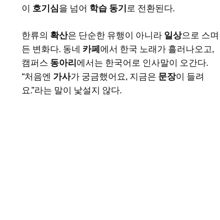
이
호기심
을 넘어
학습 동기
로 전환된다.
한류의
확산
은 단순한 유행이 아니라
일상
으로 스며
든 변화다. 동네
카페
에서 한국 노래가 흘러나오고,
캠퍼스
동아리
에서는 한국어로 인사말이 오간다.
“처음엔
가사
가 궁금했어요, 지금은
문장
이 들려
요.”라는 말이 낯설지 않다.