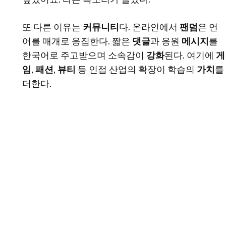
또 다른 이유는
커뮤니티
다. 온라인에서
팬덤
은 언
어를 매개로 응집한다. 짧은
댓글
과 응원
메시지
를
한국어로 주고받으며 소속감이
강화
된다. 여기에
게
임
,
패션
,
뷰티
등 인접 산업의 확장이 학습의
가치
를
더한다.