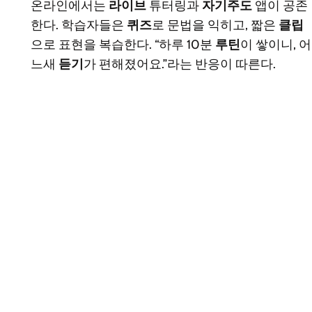
온라인에서는
라이브
튜터링과
자기주도
앱이 공존
한다. 학습자들은
퀴즈
로 문법을 익히고, 짧은
클립
으로 표현을 복습한다. “하루 10분
루틴
이 쌓이니, 어
느새
듣기
가 편해졌어요.”라는 반응이 따른다.