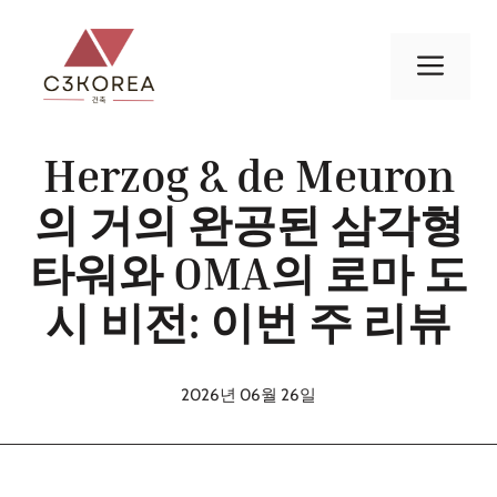
컨
텐
메
츠
로
뉴
건
Herzog & de Meuron
너
뛰
의 거의 완공된 삼각형
기
타워와 OMA의 로마 도
시 비전: 이번 주 리뷰
2026년 06월 26일