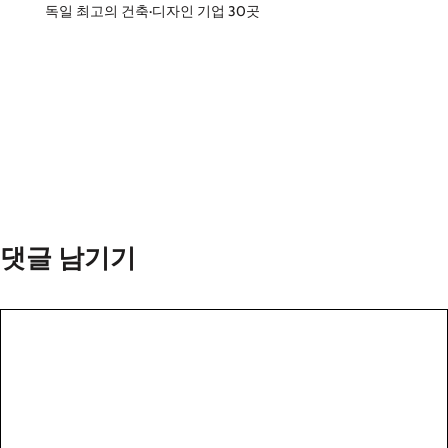
독일 최고의 건축·디자인 기업 30곳
댓글 남기기
댓
글